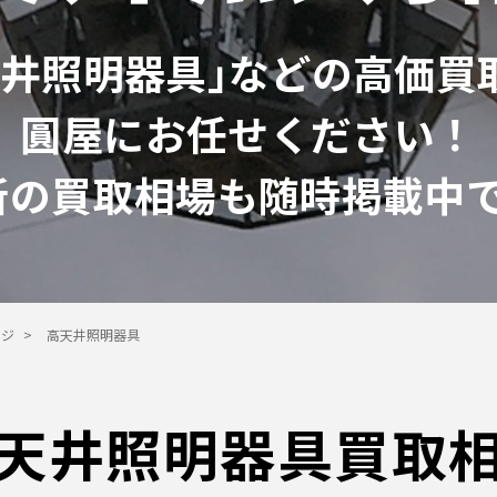
天井照明器具｣などの高価買
圓屋にお任せください！
新の買取相場も随時掲載中で
ージ
>
高天井照明器具
天井照明器具買取