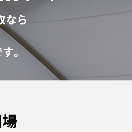
取なら
す｡
相場