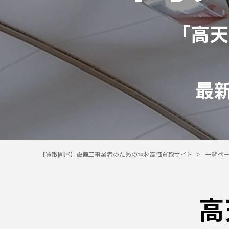
｢高
最
【買取圓屋】設備工事業者のための電材高価買取サイト
>
一覧ペ
高