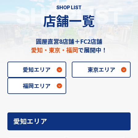
SHOPLIST
SHOP LIST
店舗一覧
圓屋直営8店舗＋FC2店舗
愛知・東京・福岡
で展開中！
愛知エリア
東京エリア
福岡エリア
愛知エリア