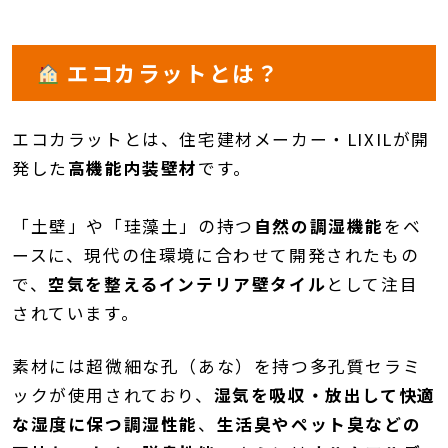
エコカラットとは？
エコカラットとは、住宅建材メーカー・LIXILが開
発した
高機能内装壁材
です。
「土壁」や「珪藻土」の持つ
自然の調湿機能
をベ
ースに、現代の住環境に合わせて開発されたもの
で、
空気を整えるインテリア壁タイル
として注目
されています。
素材には超微細な孔（あな）を持つ多孔質セラミ
ックが使用されており、
湿気を吸収・放出して快適
な湿度に保つ調湿性能
、
生活臭やペット臭などの