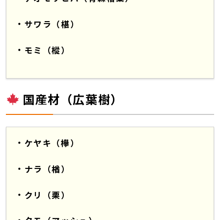
サワラ（椹）
モミ（樅）
国産材（広葉樹）
ケヤキ（欅）
ナラ（楢）
クリ（栗）