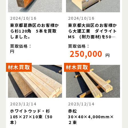
2024/10/16
2024/10/16
東京都葛飾区のお客様か
東京都大田区のお客様か
ら杉120角 5本を買取
ら大建工業 ダイライト
しました。
MS (耐力面材)を500
枚買取しました。
買取価格：
買取価格：
250,000
円
円
材木買取
材木買取
2023/12/14
2023/12/14
ホワイトウッド・杉
赤松
105×27×10束（50
30×40×4,000mm×
本）
２束