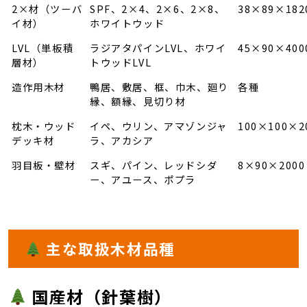
2×材（ツーバ
SPF、2×4、2×6、2×8、
38×89×18
イ材）
ホワイトウッド
LVL（単板積
ラジアタパインLVL、ホワイ
45×90×400
層材）
トウッドLVL
造作用木材
鴨居、敷居、框、巾木、廻り
各種
縁、額縁、見切り材
枕木・ウッド
イペ、ウリン、アマゾンジャ
100×100×2
デッキ材
ラ、アカシア
羽目板・壁材
スギ、パイン、レッドシダ
8×90×2000
ー、アユース、ポプラ
主な取扱木材品種
国産材（針葉樹）