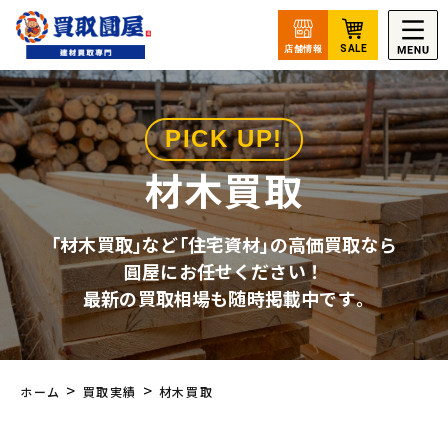
PICK UP!
材木買取
｢材木買取｣など｢住宅資材｣の高価買取なら
圓屋にお任せください！
最新の買取相場も随時掲載中です｡
>
>
ホーム
買取実績
材木買取