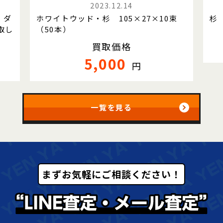
2023.12.14
 ダ
ホワイトウッド・杉 105×27×10束
杉
取し
（50本）
買取価格
5,000
円
一覧を見る
まずお気軽にご相談ください！