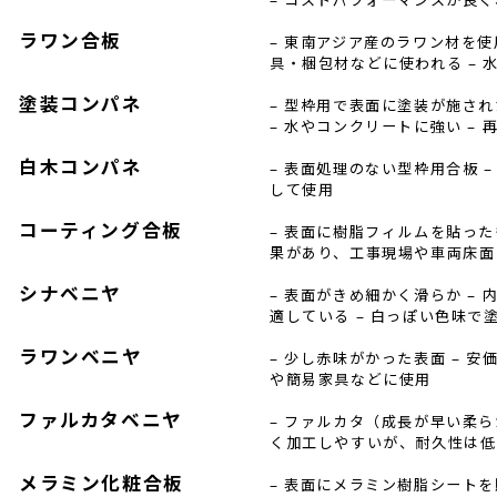
ラワン合板
– 東南アジア産のラワン材を使
具・梱包材などに使われる – 
塗装コンパネ
– 型枠用で表面に塗装が施さ
– 水やコンクリートに強い –
白木コンパネ
– 表面処理のない型枠用合板 
して使用
コーティング合板
– 表面に樹脂フィルムを貼った
果があり、工事現場や車両床面
シナベニヤ
– 表面がきめ細かく滑らか –
適している – 白っぽい色味で
ラワンベニヤ
– 少し赤味がかった表面 – 
や簡易家具などに使用
ファルカタベニヤ
– ファルカタ（成長が早い柔ら
く加工しやすいが、耐久性は低
メラミン化粧合板
– 表面にメラミン樹脂シートを