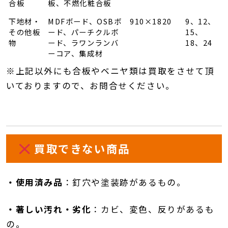
合板
板、不燃化粧合板
下地材・
MDFボード、OSBボ
910×1820
9、12、
その他板
ード、パーチクルボ
15、
物
ード、ラワンランバ
18、24
ーコア、集成材
※上記以外にも合板やベニヤ類は買取をさせて頂
いておりますので、お問合せください。
買取できない商品
・使用済み品
：
釘穴や塗装跡があるもの。
・著しい汚れ・劣化
：
カビ、変色、反りがあるも
の。