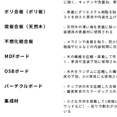
に強く、キッチンや洗面台、家
ポリ合板（ポリ板）
– 表面にポリエステル樹脂を貼
ストを抑えた家具や内装仕上げ
突板合板（天然木）
– 天然木の薄い板を表面に貼っ
装建具の表面材に使用される
不燃化粧合板
– メラミンや金属を貼り、防火
施設やビルなどの内装制限に対
MDFボード
– 木の繊維を圧縮・接着して作
く、家具や塗装下地に使用される
OSBボード
– 木片をランダムに圧縮した構
床の下地、DIY家具にも使用さ
パーチクルボード
– チップ状の木を圧縮した合板
– 量産家具やカラーボックス
集成材
– 小さな木材を接着して1枚
ウッドなど） – 反りや割れ
いる