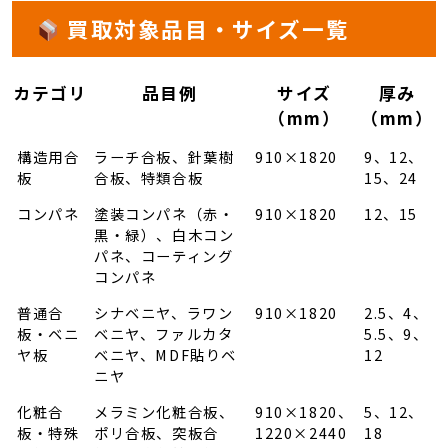
買取対象品目・サイズ一覧
カテゴリ
品目例
サイズ
厚み
（mm）
（mm）
構造用合
ラーチ合板、針葉樹
910×1820
9、12、
板
合板、特類合板
15、24
コンパネ
塗装コンパネ（赤・
910×1820
12、15
黒・緑）、白木コン
パネ、コーティング
コンパネ
普通合
シナベニヤ、ラワン
910×1820
2.5、4、
板・ベニ
ベニヤ、ファルカタ
5.5、9、
ヤ板
ベニヤ、MDF貼りベ
12
ニヤ
化粧合
メラミン化粧合板、
910×1820、
5、12、
板・特殊
ポリ合板、突板合
1220×2440
18