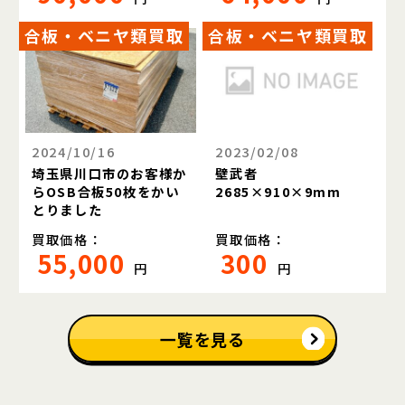
合板・ベニヤ類買取
合板・ベニヤ類買取
2024/10/16
2023/02/08
埼玉県川口市のお客様か
壁武者
らOSB合板50枚をかい
2685×910×9mm
とりました
買取価格：
買取価格：
55,000
300
円
円
一覧を見る