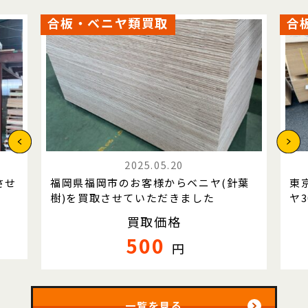
合板・ベニヤ類買取
合
2025.05.20
させ
福岡県福岡市のお客様からベニヤ(針葉
東
樹)を買取させていただきました
ヤ
買取価格
500
円
一覧を見る