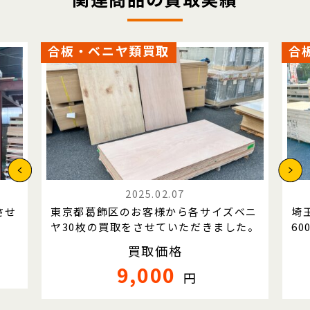
合板・ベニヤ類買取
合
2025.02.07
させ
東京都葛飾区のお客様から各サイズベニ
埼
ヤ30枚の買取をさせていただきました。
6
買取価格
9,000
円