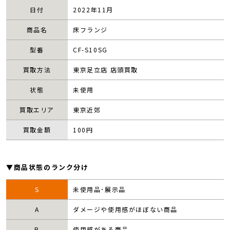
日付
2022年11月
商品名
床フランジ
型番
CF-S10SG
買取方法
東京足立店 店頭買取
状態
未使用
買取エリア
東京近郊
買取金額
100
円
▼商品状態のランク分け
S
未使用品･展示品
A
ダメージや使用感がほぼない商品
B
使用感がある商品