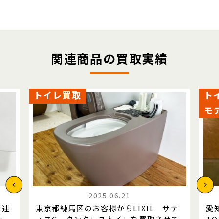
関連商品の買取実績
トイレ買取
ト
モ
2025.06.21
2連
東京都練馬区のお客様からLIXIL サテ
愛
た。
ィスG タンクレストイレを買取させて
T