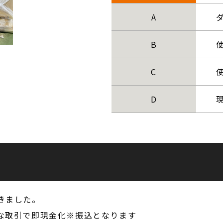
A
B
C
D
きました。
な取引で即現金化※振込となります