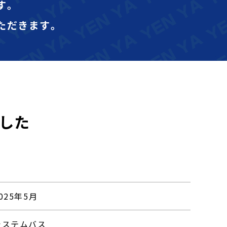
す｡
ただきます｡
した
025年5月
システムバス