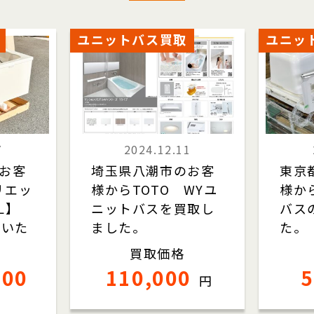
ユニットバス買取
ユニッ
7
2024.12.11
お客
埼玉県八潮市のお客
東京
リエッ
様からTOTO WYユ
様から
L】
ニットバスを買取し
バス
ていた
ました。
た。
買取価格
000
110,000
5
円