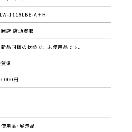
LW-1116LBE-A＋H
福岡店 店頭買取
・新品同様の状態で、未使用品です。
佐賀県
0,000
円
未使用品･展示品