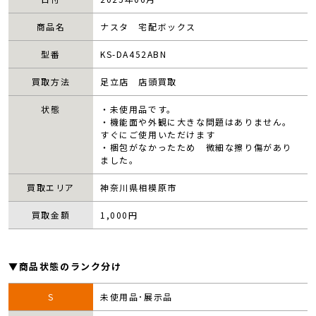
商品名
ナスタ 宅配ボックス
型番
KS-DA452ABN
買取方法
足立店 店頭買取
状態
・未使用品です。
・機能面や外観に大きな問題はありません。
すぐにご使用いただけます
・梱包がなかったため 微細な擦り傷があり
ました。
買取エリア
神奈川県相模原市
買取金額
1,000
円
▼商品状態のランク分け
S
未使用品･展示品