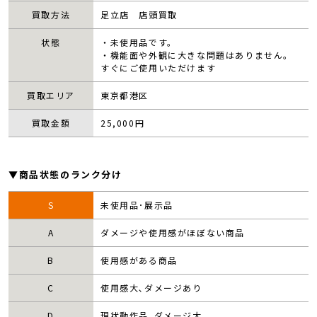
買取方法
足立店 店頭買取
状態
・未使用品です。
・機能面や外観に大きな問題はありません。
すぐにご使用いただけます
買取エリア
東京都港区
買取金額
25,000
円
▼商品状態のランク分け
S
未使用品･展示品
A
ダメージや使用感がほぼない商品
B
使用感がある商品
C
使用感大､ダメージあり
D
現状動作品､ダメージ大