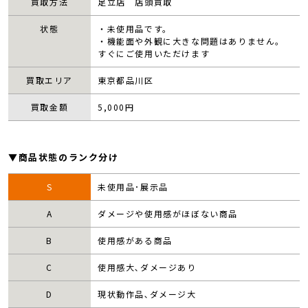
買取方法
足立店 店頭買取
状態
・未使用品です。
・機能面や外観に大きな問題はありません。
すぐにご使用いただけます
買取エリア
東京都品川区
買取金額
5,000
円
▼商品状態のランク分け
S
未使用品･展示品
A
ダメージや使用感がほぼない商品
B
使用感がある商品
C
使用感大､ダメージあり
D
現状動作品､ダメージ大