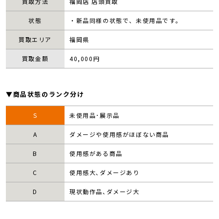
買取方法
福岡店 店頭買取
状態
・新品同様の状態で、未使用品です。
買取エリア
福岡県
買取金額
40,000
円
▼商品状態のランク分け
S
未使用品･展示品
A
ダメージや使用感がほぼない商品
B
使用感がある商品
C
使用感大､ダメージあり
D
現状動作品､ダメージ大