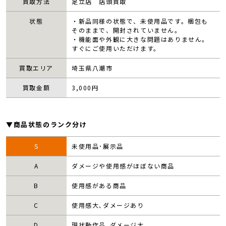
買取方法
足立店 店頭買取
状態
・新品同様の状態で、未使用品です。梱包も
そのままで、開封されていません。
・機能面や外観に大きな問題はありません。
すぐにご使用いただけます。
買取エリア
埼玉県八潮市
買取金額
3,000
円
▼商品状態のランク分け
S
未使用品･展示品
A
ダメージや使用感がほぼない商品
B
使用感がある商品
C
使用感大､ダメージあり
D
現状動作品､ダメージ大