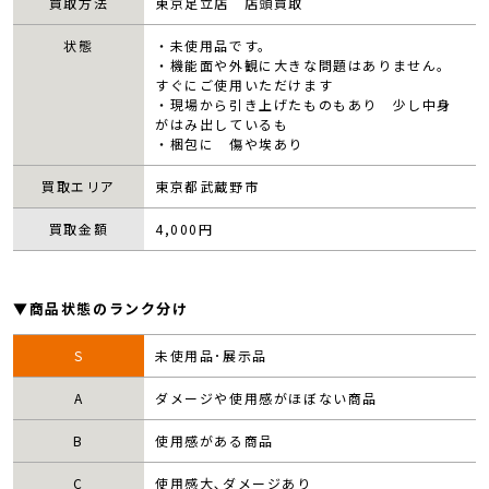
買取方法
東京足立店 店頭買取
状態
・未使用品です。
・機能面や外観に大きな問題はありません。
すぐにご使用いただけます
・現場から引き上げたものもあり 少し中身
がはみ出しているも
・梱包に 傷や埃あり
買取エリア
東京都武蔵野市
買取金額
4,000
円
▼商品状態のランク分け
S
未使用品･展示品
A
ダメージや使用感がほぼない商品
B
使用感がある商品
C
使用感大､ダメージあり