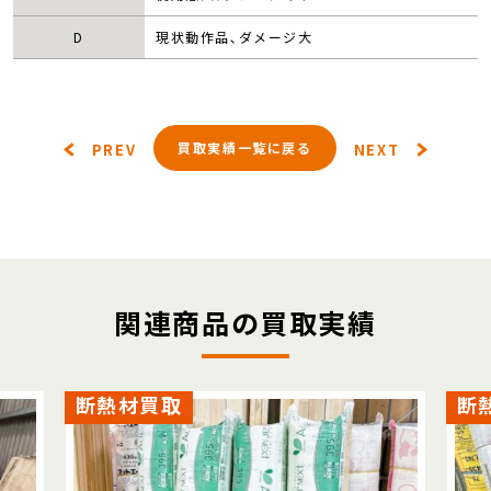
D
現状動作品､ダメージ大
買取実績一覧に戻る
PREV
NEXT
関連商品の買取実績
断熱材買取
断