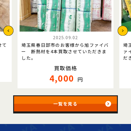
2025.09.02
せて
埼玉県春日部市のお客様から旭ファイバ
埼
ー 断熱材を4本買取させていただきま
ァ
した。
だ
買取価格
4,000
円
一覧を見る