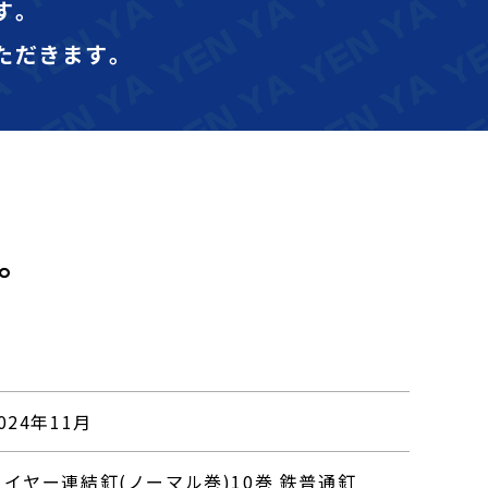
す｡
ただきます｡
。
024年11月
ワイヤー連結釘(ノーマル巻)10巻 鉄普通釘