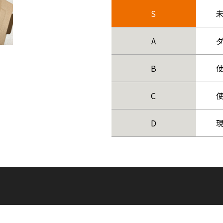
S
A
B
C
D