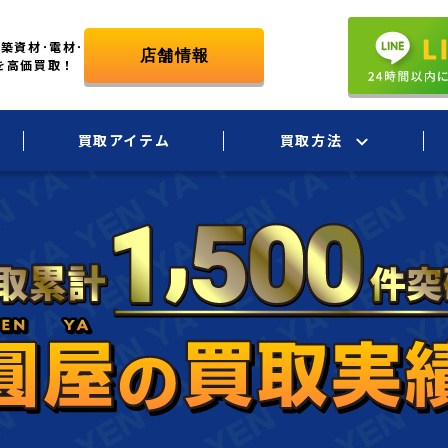
築資材･電材･
を高価買取！
買取アイテム
買取方法