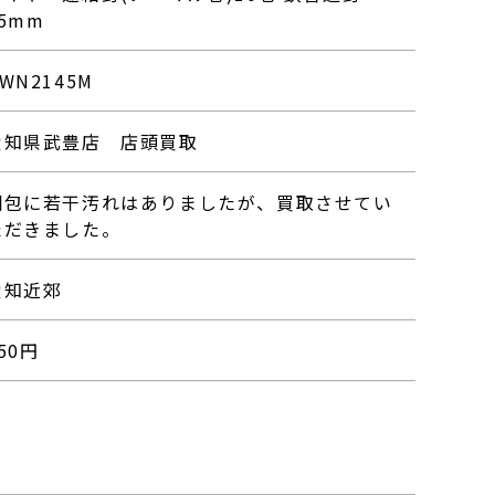
45mm
WN2145M
愛知県武豊店 店頭買取
梱包に若干汚れはありましたが、買取させてい
ただきました。
愛知近郊
50
円