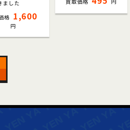
495
買取価格
円
きました
1,600
価格
円