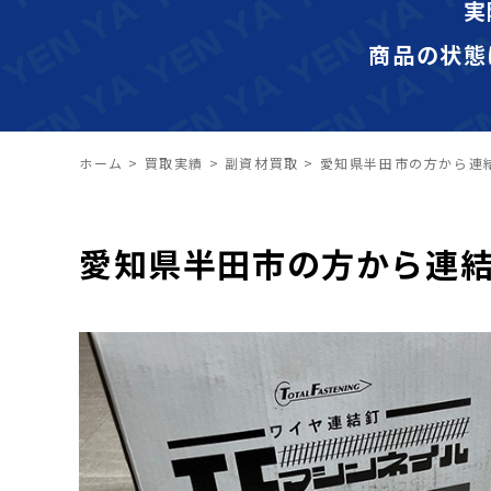
実
商品の状態
ホーム
>
買取実績
>
副資材買取
>
愛知県半田市の方から連
愛知県半田市の方から連