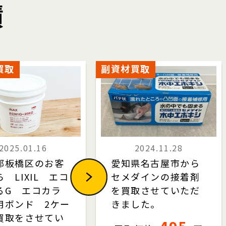
績
買取
副資材買取
2025.01.16
2024.11.28
都板橋区のお客
愛知県名古屋市から
 LIXIL エコ
セメダインの接着剤
るG エコカラ
を買取させていただ
用ボンド 2ケー
きました。
買取をさせてい