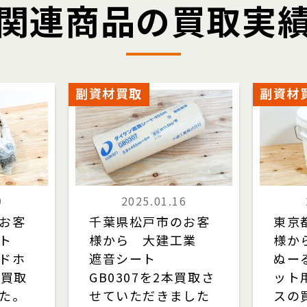
関連商品の買取実
副資材買取
副資材
9
2025.01.16
お客
千葉県松戸市のお客
東京
ト
様から 大建工業
様から
ドホ
遮音シート
ぬー
を買取
GB0307を2本買取さ
ット
た。
せていただきました
スの