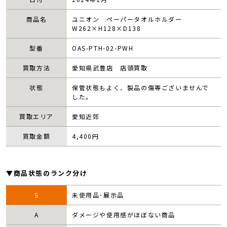
商品名
ユニオン ペーパータオルホルダー
W262×H128×D138
型番
OAS-PTH-02-PWH
買取方法
愛知県武豊店 店頭買取
状態
保管状態もよく、製品の傷等ございませんで
した。
買取エリア
愛知近郊
買取金額
4,400
円
▼商品状態のランク分け
S
未使用品･展示品
A
ダメージや使用感がほぼない商品