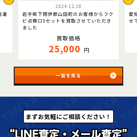
2024.12.18
洗濯
岩手県下閉伊郡山田町のお客様からフク
愛
。
ビ点検口5セットを買取させていただき
せ
ました
買取価格
25,000
円
一覧を見る
まずお気軽にご相談ください！