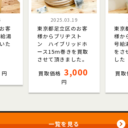
6
2025.03.19
お客
東京都足立区のお客
東京
 給湯
様からブリヂスト
様か
いた
ン ハイブリッドホ
号給
ース15ｍ巻きを買取
をさ
させて頂きました。
した
3,000
円
買取価格
買取
円
一覧を見る