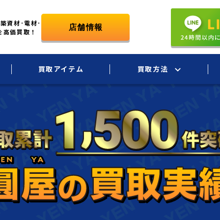
築資材･電材･
を高価買取！
買取アイテム
買取方法