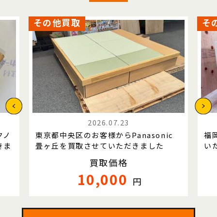
その他買取
そ
2026.07.23
クノ
東京都中央区のお客様からPanasonic
福
きま
畳ヶ丘を買取させていただきました
い
買取価格
10,000
円