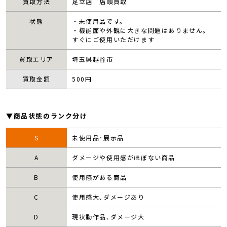
買取方法
足立店 店頭買取
状態
・未使用品です。
・機能面や外観に大きな問題はありません。
すぐにご使用いただけます
買取エリア
埼玉県越谷市
買取金額
500
円
▼商品状態のランク分け
S
未使用品･展示品
A
ダメージや使用感がほぼない商品
B
使用感がある商品
C
使用感大､ダメージあり
D
現状動作品､ダメージ大