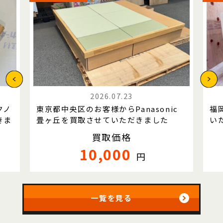
2026.07.23
クノ
東京都中央区のお客様からPanasonic
福
きま
畳ヶ丘を買取させていただきました
い
買取価格
10,000
円
一覧を見る