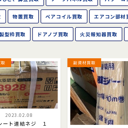
取
物置買取
ペアコイル買取
エアコン部材
製型枠買取
ドアノブ買取
火災報知器買取
買取
副資材買取
2023.02.08
シート連結ネジ １