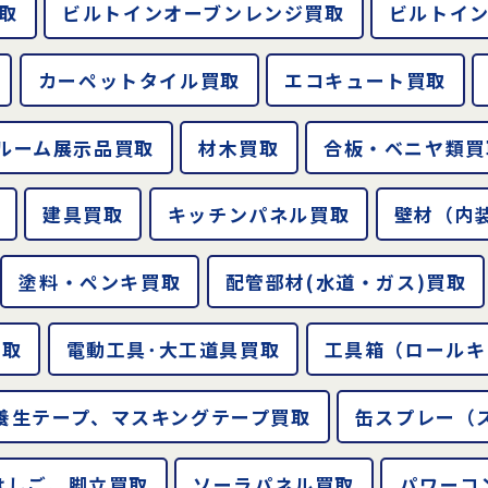
取
ビルトインオーブンレンジ買取
ビルトイ
カーペットタイル買取
エコキュート買取
ルーム展示品買取
材木買取
合板・ベニヤ類買
建具買取
キッチンパネル買取
壁材（内
塗料・ペンキ買取
配管部材(水道・ガス)買取
買取
電動工具･大工道具買取
工具箱（ロールキ
養生テープ、マスキングテープ買取
缶スプレー（
はしご、脚立買取
ソーラパネル買取
パワーコ