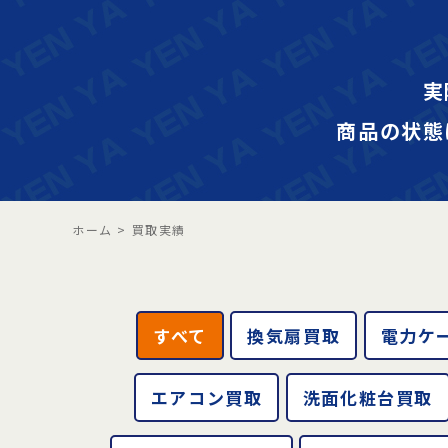
実
商品の状態
ホーム
>
買取実績
すべて
換気扇買取
電力ケ
エアコン買取
洗面化粧台買取