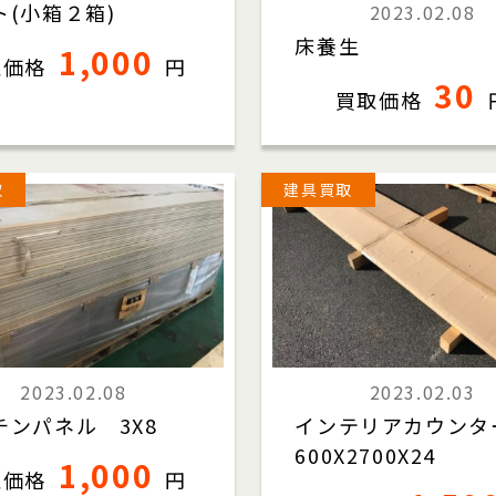
ト(小箱２箱)
2023.02.08
床養生
1,000
取価格
円
30
買取価格
取
建具買取
2023.02.08
2023.02.03
チンパネル 3X8
インテリアカウン
600X2700X24
1,000
取価格
円