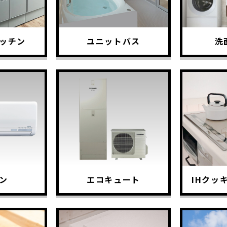
ッチン
ユニットバス
洗
ン
エコキュート
IHクッ