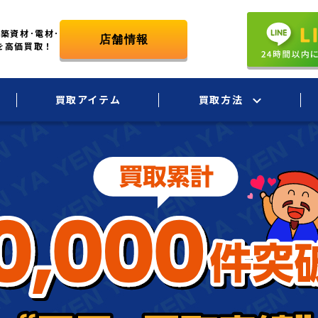
築資材･電材･
を高価買取！
買取アイテム
買取方法