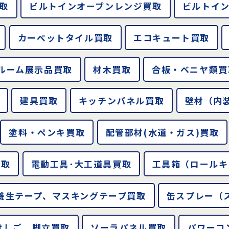
取
ビルトインオーブンレンジ買取
ビルトイ
カーペットタイル買取
エコキュート買取
ルーム展示品買取
材木買取
合板・ベニヤ類買
建具買取
キッチンパネル買取
壁材（内
塗料・ペンキ買取
配管部材(水道・ガス)買取
買取
電動工具･大工道具買取
工具箱（ロールキ
養生テープ、マスキングテープ買取
缶スプレー（
はしご、脚立買取
ソーラパネル買取
パワーコ