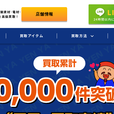
築資材･電材･
を高価買取！
買取アイテム
買取方法