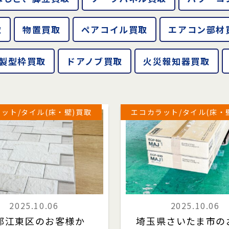
取
物置買取
ペアコイル買取
エアコン部材
製型枠買取
ドアノブ買取
火災報知器買取
ット/タイル(床・壁)買取
エコカラット/タイル(床・
2025.10.06
2025.10.06
都江東区のお客様か
埼玉県さいたま市の