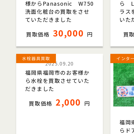
様からPanasonic W750
ら L
洗面化粧台の買取をさせ
ラス
ていただきました
いた
30,000
買取価格
円
買
水栓器具買取
インタ
2025.09.20
福岡県福岡市のお客様か
ら水栓を買取させていた
だきました
2,000
買取価格
円
福岡
らド