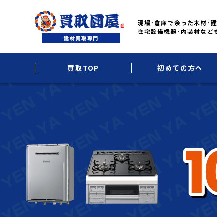
現場･倉庫で余った木材･建
住宅設備機器･内装材など
買取TOP
初めての方へ