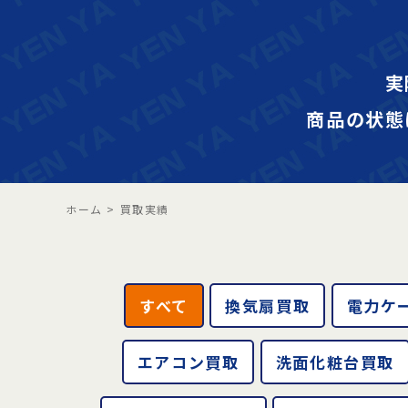
実
商品の状態
ホーム
>
買取実績
すべて
換気扇買取
電力ケ
エアコン買取
洗面化粧台買取