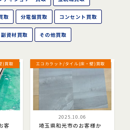
買取
分電盤買取
コンセント買取
副資材買取
その他買取
壁)買取
エコカラット/タイル(床・壁)買取
2025.10.06
お客
埼玉県和光市のお客様か