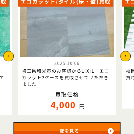
買取
エコカラット/タイル(床・壁)買取
エ
2025.10.06
IL
埼玉県和光市のお客様からLIXIL エコ
福
て
カラット2ケースを買取させていただき
買
ました
買取価格
4,000
円
一覧を見る