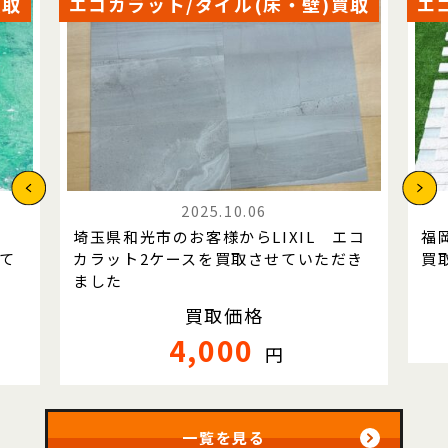
買取
エコカラット/タイル(床・壁)買取
エ
2025.10.06
IL
埼玉県和光市のお客様からLIXIL エコ
福
て
カラット2ケースを買取させていただき
買
ました
買取価格
4,000
円
一覧を見る