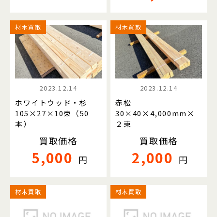
材木買取
材木買取
2023.12.14
2023.12.14
ホワイトウッド・杉
赤松
105×27×10束（50
30×40×4,000mm×
本）
２束
買取価格
買取価格
5,000
2,000
円
円
材木買取
材木買取